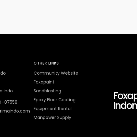
OTHER LINKS
ndo
Community Website
Foxapaint
a Indo
Sandblasting
Foxap
Epoxy Floor Coating
Indon
4-07558
Equipment Rental
rimaindo.com
Manpower Supply