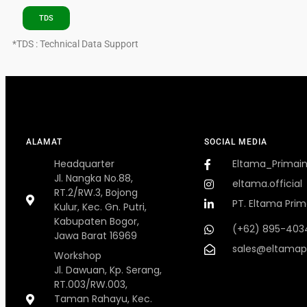
TDS
*TDS : Technical Data Support
ALAMAT
SOCIAL MEDIA
Headquarter
Eltama_Primai
Jl. Nangka No.88,
eltama.official
RT.2/RW.3, Bojong
PT. Eltama Prim
Kulur, Kec. Gn. Putri,
Kabupaten Bogor,
(+62) 895-403
Jawa Barat 16969
sales@eltamap
Workshop
Jl. Dawuan, Kp. Serang,
RT.003/RW.003,
Taman Rahayu, Kec.