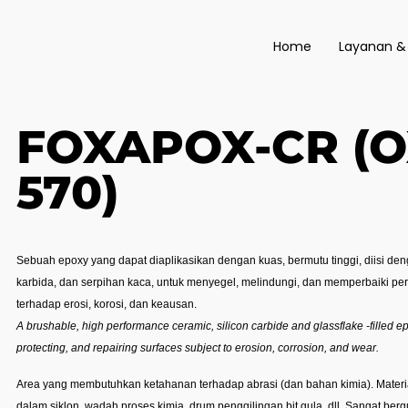
Home
Layanan &
FOXAPOX-CR (O
570)
Sebuah epoxy yang dapat diaplikasikan dengan kuas, bermutu tinggi, diisi deng
karbida, dan serpihan kaca, untuk menyegel, melindungi, dan memperbaiki p
terhadap erosi, korosi, dan keausan.
A brushable, high performance ceramic, silicon carbide and glassflake -filled ep
protecting, and repairing surfaces subject to erosion, corrosion, and wear.
Area yang membutuhkan ketahanan terhadap abrasi (dan bahan kimia). Materia
dalam siklon, wadah proses kimia, drum penggilingan bit gula, dll. Sangat ber