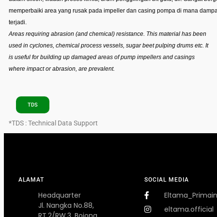
memperbaiki area yang rusak pada impeller dan casing pompa di mana dampak
terjadi.
Areas requiring abrasion (and chemical) resistance. This material has been
used in cyclones, chemical process vessels, sugar beet pulping drums etc. It
is useful for building up damaged areas of pump impellers and casings
where impact or abrasion, are prevalent.
TDS
*TDS : Technical Data Support
ALAMAT
SOCIAL MEDIA
Headquarter
Eltama_Primai
Jl. Nangka No.88,
eltama.official
RT.2/RW.3, Bojong