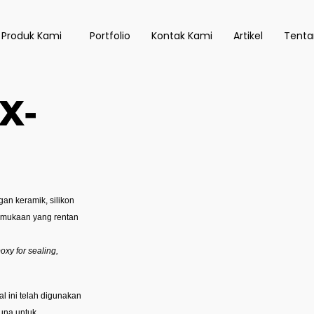
 Produk Kami
Portfolio
Kontak Kami
Artikel
Tenta
X-
an keramik, silikon
ermukaan yang rentan
oxy for sealing,
l ini telah digunakan
guna untuk