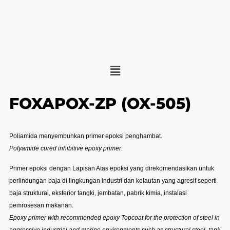
FOXAPOX-ZP (OX-505)
Poliamida menyembuhkan primer epoksi penghambat.
Polyamide cured inhibitive epoxy primer.
Primer epoksi dengan Lapisan Atas epoksi yang direkomendasikan untuk
perlindungan baja di lingkungan industri dan kelautan yang agresif seperti
baja struktural, eksterior tangki, jembatan, pabrik kimia, instalasi
pemrosesan makanan.
Epoxy primer with recommended epoxy Topcoat for the protection of steel in
aggressive industrial and marine environments such as structural steel, tank