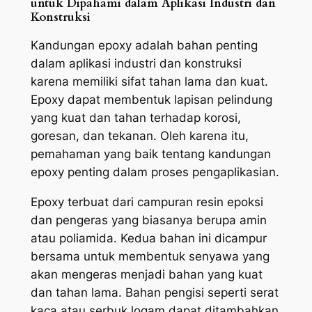
untuk Dipahami dalam Aplikasi Industri dan
Konstruksi
Kandungan epoxy adalah bahan penting
dalam aplikasi industri dan konstruksi
karena memiliki sifat tahan lama dan kuat.
Epoxy dapat membentuk lapisan pelindung
yang kuat dan tahan terhadap korosi,
goresan, dan tekanan. Oleh karena itu,
pemahaman yang baik tentang kandungan
epoxy penting dalam proses pengaplikasian.
Epoxy terbuat dari campuran resin epoksi
dan pengeras yang biasanya berupa amin
atau poliamida. Kedua bahan ini dicampur
bersama untuk membentuk senyawa yang
akan mengeras menjadi bahan yang kuat
dan tahan lama. Bahan pengisi seperti serat
kaca atau serbuk logam dapat ditambahkan