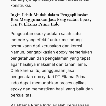
konstruksi.
Ingin Lebih Mudah dalam Pengaplikasian
Bisa Menggunakan Jasa Pengecatan Epoxy
dari Pt Eltama Prima Indo
Pengecatan epoxy adalah salah satu
metode yang efektif untuk melindungi
permukaan dari kerusakan dan korosi.
Namun, pengaplikasian epoxy memerlukan
pengetahuan dan pengalaman yang tepat
agar hasilnya maksimal dan tahan lama.
Oleh karena itu, penggunaan jasa
pengecatan epoxy dari PT Eltama Prima
Indo dapat memudahkan proses aplikasi
epoxy dan memastikan hasil yang baik dan
berkualitas.
PT Eltama Prima Indo adalah perusahaan