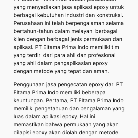
yang menyediakan jasa aplikasi epoxy untuk
berbagai kebutuhan industri dan konstruksi.
Perusahaan ini telah berpengalaman selama
bertahun-tahun dalam melayani berbagai
klien dengan berbagai jenis permukaan dan
aplikasi. PT Eltama Prima Indo memiliki tim
yang terdiri dari para ahli dan profesional
yang ahli dalam pengaplikasian epoxy
dengan metode yang tepat dan aman.
Penggunaan jasa pengecatan epoxy dari PT
Eltama Prima Indo memiliki beberapa
keuntungan. Pertama, PT Eltama Prima Indo
memiliki pengetahuan dan pengalaman yang
luas dalam aplikasi epoxy. Hal ini
memastikan bahwa permukaan yang akan
dilapisi epoxy akan diolah dengan metode