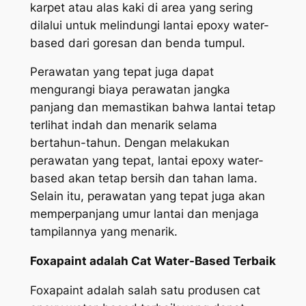
karpet atau alas kaki di area yang sering
dilalui untuk melindungi lantai epoxy water-
based dari goresan dan benda tumpul.
Perawatan yang tepat juga dapat
mengurangi biaya perawatan jangka
panjang dan memastikan bahwa lantai tetap
terlihat indah dan menarik selama
bertahun-tahun. Dengan melakukan
perawatan yang tepat, lantai epoxy water-
based akan tetap bersih dan tahan lama.
Selain itu, perawatan yang tepat juga akan
memperpanjang umur lantai dan menjaga
tampilannya yang menarik.
Foxapaint adalah Cat Water-Based Terbaik
Foxapaint adalah salah satu produsen cat