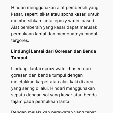
Hindari menggunakan alat pembersih yang
kasar, seperti sikat atau spons kasar, untuk
membersihkan lantai epoxy water-based.
Alat pembersih yang kasar dapat merusak
permukaan lantai dan membuatnya mudah
tergores.
Lindungi Lantai dari Goresan dan Benda
Tumpul
Lindungi lantai epoxy water-based dari
goresan dan benda tumpul dengan
meletakkan karpet atau alas kaki di area
yang sering dilalui. Hindari menggunakan
sepatu dengan sol yang kasar atau benda
tajam pada permukaan lantai.
Dengan melakukan perawatan yang tepat,