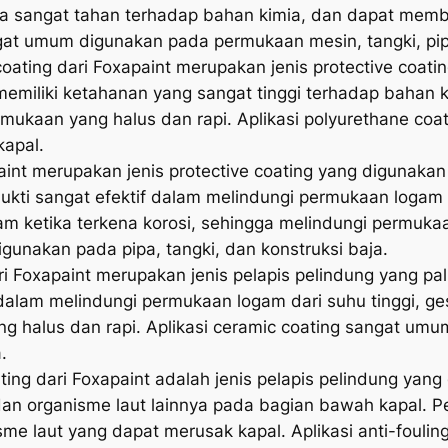
ga sangat tahan terhadap bahan kimia, dan dapat memb
ngat umum digunakan pada permukaan mesin, tangki, pip
oating dari Foxapaint merupakan jenis protective coat
 memiliki ketahanan yang sangat tinggi terhadap bahan k
mukaan yang halus dan rapi. Aplikasi polyurethane co
kapal.
paint merupakan jenis protective coating yang digunak
erbukti sangat efektif dalam melindungi permukaan logam 
m ketika terkena korosi, sehingga melindungi permukaan
igunakan pada pipa, tangki, dan konstruksi baja.
i Foxapaint merupakan jenis pelapis pelindung yang pali
f dalam melindungi permukaan logam dari suhu tinggi, g
g halus dan rapi. Aplikasi ceramic coating sangat um
.
ating dari Foxapaint adalah jenis pelapis pelindung ya
n organisme laut lainnya pada bagian bawah kapal. Pela
 laut yang dapat merusak kapal. Aplikasi anti-fouli