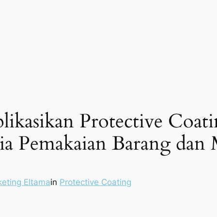
ikasikan Protective Coat
a Pemakaian Barang dan 
keting Eltama
in
Protective Coating