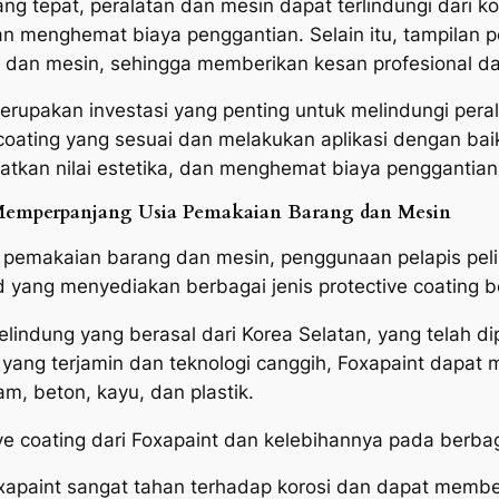
g tepat, peralatan dan mesin dapat terlindungi dari ko
 menghemat biaya penggantian. Selain itu, tampilan p
an dan mesin, sehingga memberikan kesan profesional dan
erupakan investasi yang penting untuk melindungi peral
 coating yang sesuai dan melakukan aplikasi dengan b
tkan nilai estetika, dan menghemat biaya penggantian 
k Memperpanjang Usia Pemakaian Barang dan Mesin
emakaian barang dan mesin, penggunaan pelapis pelin
d yang menyediakan berbagai jenis protective coating b
elindung yang berasal dari Korea Selatan, yang telah 
s yang terjamin dan teknologi canggih, Foxapaint dapat
m, beton, kayu, dan plastik.
ive coating dari Foxapaint dan kelebihannya pada berbag
oxapaint sangat tahan terhadap korosi dan dapat membe