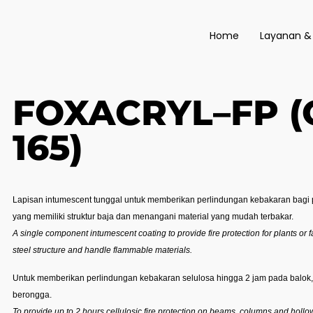
Home
Layanan &
FOXACRYL–FP (
165)
Lapisan intumescent tunggal untuk memberikan perlindungan kebakaran bagi pa
yang memiliki struktur baja dan menangani material yang mudah terbakar
.
A single component intumescent coating to provide fire protection for plants or fa
steel structure and handle flammable materials.
Untuk memberikan perlindungan kebakaran selulosa hingga 2 jam pada balok,
berongga
.
To provide up to 2 hours cellulosic fire protection on beams, columns and hollo