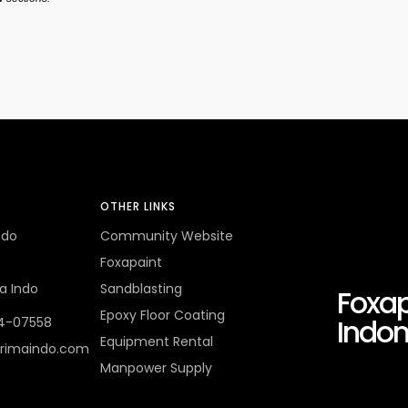
OTHER LINKS
ndo
Community Website
Foxapaint
a Indo
Sandblasting
Foxap
Epoxy Floor Coating
Indon
4-07558
Equipment Rental
rimaindo.com
Manpower Supply