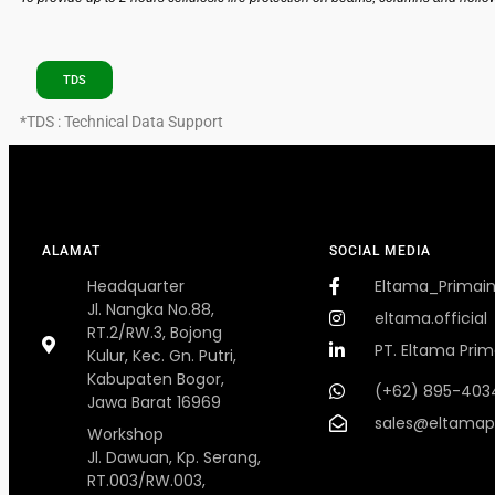
TDS
*TDS : Technical Data Support
ALAMAT
SOCIAL MEDIA
Headquarter
Eltama_Primai
Jl. Nangka No.88,
eltama.official
RT.2/RW.3, Bojong
PT. Eltama Prim
Kulur, Kec. Gn. Putri,
Kabupaten Bogor,
(+62) 895-403
Jawa Barat 16969
sales@eltamap
Workshop
Jl. Dawuan, Kp. Serang,
RT.003/RW.003,